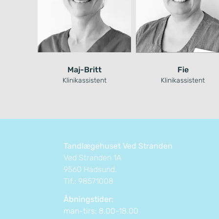
Maj-Britt
Fie
Klinikassistent
Klinikassistent
Tandlægehuset Ved Stranden
Ved Stranden 1A
9560 Hadsund.
Tlf.: 98571008
Åbningstider:
man-tirs: 8.00-18.00